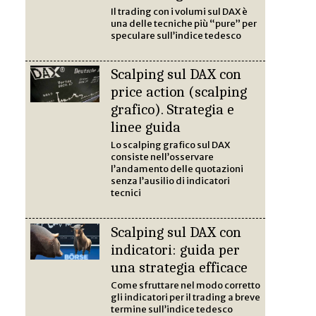
Il trading con i volumi sul DAX è
una delle tecniche più “pure” per
speculare sull’indice tedesco
Scalping sul DAX con
price action (scalping
grafico). Strategia e
linee guida
Lo scalping grafico sul DAX
consiste nell’osservare
l’andamento delle quotazioni
senza l’ausilio di indicatori
tecnici
Scalping sul DAX con
indicatori: guida per
una strategia efficace
Come sfruttare nel modo corretto
gli indicatori per il trading a breve
termine sull’indice tedesco