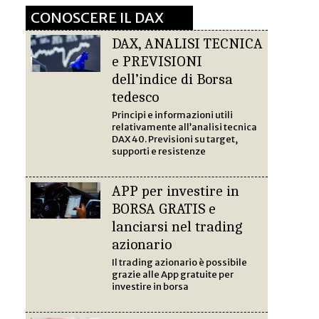
CONOSCERE IL DAX
DAX, ANALISI TECNICA
e PREVISIONI
dell’indice di Borsa
tedesco
Principi e informazioni utili
relativamente all’analisi tecnica
DAX 40. Previsioni su target,
supporti e resistenze
APP per investire in
BORSA GRATIS e
lanciarsi nel trading
azionario
Il trading azionario è possibile
grazie alle App gratuite per
investire in borsa