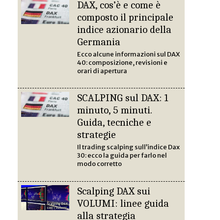
DAX, cos’è e come è
composto il principale
indice azionario della
Germania
Ecco alcune informazioni sul DAX
40: composizione, revisioni e
orari di apertura
SCALPING sul DAX: 1
minuto, 5 minuti.
Guida, tecniche e
strategie
Il trading scalping sull’indice Dax
30: ecco la guida per farlo nel
modo corretto
Scalping DAX sui
VOLUMI: linee guida
alla strategia