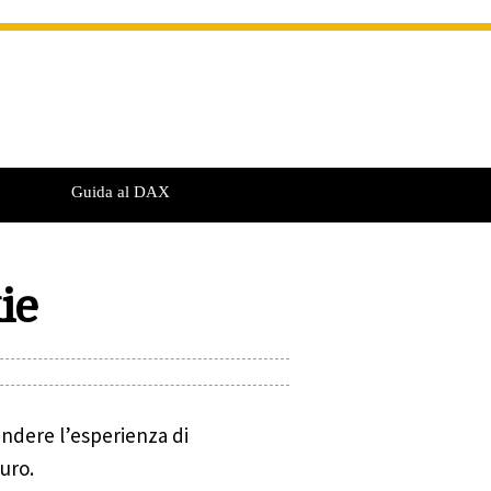
Guida al DAX
ie
rendere l’esperienza di
turo.