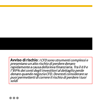
Avviso di rischio:
I CFD sono strumenti complessi e
presentano un alto rischio di perdere denaro
rapidamente a causa della leva finanziaria. Tra il 69 e
l'89% dei conti degli investitori al dettaglio perde
denaro quando negozia CFD. Dovresti considerare se
puoi permetterti di correre il rischio di perdere i tuoi
soldi