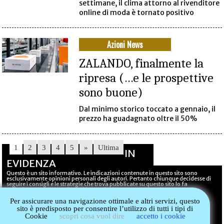
settimane, il clima attorno al rivenditore
online di moda è tornato positivo
Azioni News
ZALANDO, finalmente la
ripresa (…e le prospettive
sono buone)
Dal minimo storico toccato a gennaio, il
prezzo ha guadagnato oltre il 50%
1
2
3
4
5
»
Ultima
IN
EVIDENZA
Questo è un sito informativo. Le indicazioni contenute in questo sito sono
esclusivamente opinioni personali degli autori. Pertanto chiunque decidesse di
seguire i consigli e le strategie che trova pubblicate su questo sito lo fa
esclusivamente a proprio rischio e pericolo.
DAX-PRO © 2021-2026 Stemas - Tutti i diritti riservati - Il sito non costituisce
Per assicurare una navigazione ottimale e altri servizi, questo
testata giornalistica in quanto viene aggiornato senza alcuna periodicità
sito è predisposto per consentire l’utilizzo di tutti i tipi di
COOKIE POLICY
Cookie
scopri cosa vuol dire
accetto i cookie
T&C (Terms&Conditions)
CONTATTI