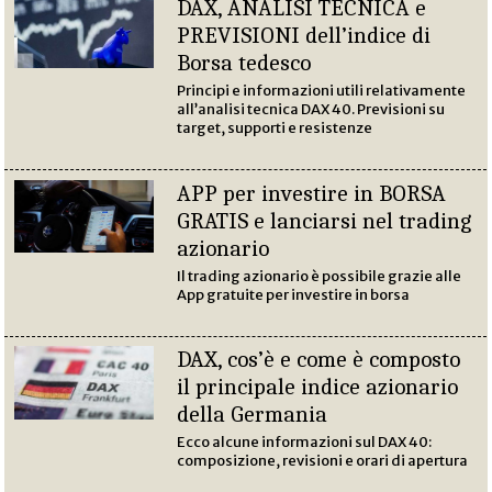
DAX, ANALISI TECNICA e
PREVISIONI dell’indice di
Borsa tedesco
Principi e informazioni utili relativamente
all’analisi tecnica DAX 40. Previsioni su
target, supporti e resistenze
APP per investire in BORSA
GRATIS e lanciarsi nel trading
azionario
Il trading azionario è possibile grazie alle
App gratuite per investire in borsa
DAX, cos’è e come è composto
il principale indice azionario
della Germania
Ecco alcune informazioni sul DAX 40:
composizione, revisioni e orari di apertura