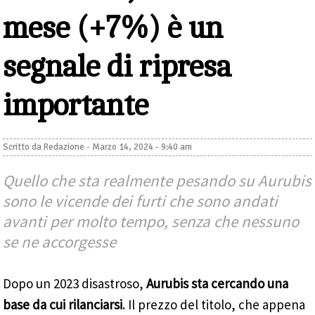
mese (+7%) è un
segnale di ripresa
importante
Scritto da
Redazione
-
Marzo 14, 2024 - 9:40 am
Quello che sta realmente pesando su Aurubis
sono le vicende dei furti che sono andati
avanti per molto tempo, senza che nessuno
se ne accorgesse
Dopo un 2023 disastroso,
Aurubis sta cercando una
base da cui rilanciarsi
. Il prezzo del titolo, che appena