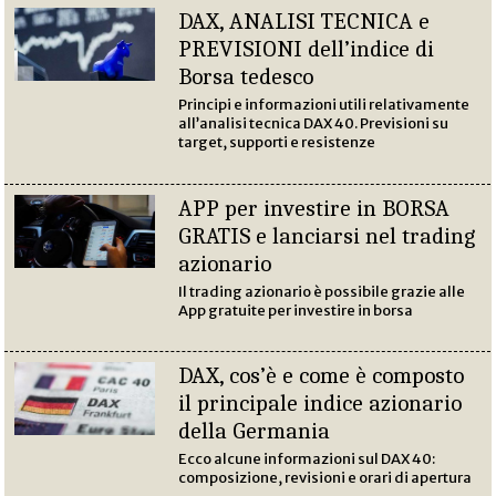
DAX, ANALISI TECNICA e
PREVISIONI dell’indice di
Borsa tedesco
Principi e informazioni utili relativamente
all’analisi tecnica DAX 40. Previsioni su
target, supporti e resistenze
APP per investire in BORSA
GRATIS e lanciarsi nel trading
azionario
Il trading azionario è possibile grazie alle
App gratuite per investire in borsa
DAX, cos’è e come è composto
il principale indice azionario
della Germania
Ecco alcune informazioni sul DAX 40:
composizione, revisioni e orari di apertura