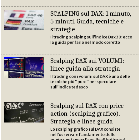
SCALPING sul DAX: 1 minuto,
5 minuti. Guida, tecniche e
strategie
Il trading scalping sull’indice Dax 30: ecco
la guida per farlo nel modo corretto
Scalping DAX sui VOLUMI:
linee guida alla strategia
Il trading con i volumi sul DAX è una delle
tecniche più “pure” per speculare
sull’indice tedesco
Scalping sul DAX con price
action (scalping grafico).
Strategia e linee guida
Lo scalping grafico sul DAX consiste
nell’osservare l’andamento delle
quotazioni senza l’ausilio di indicatori