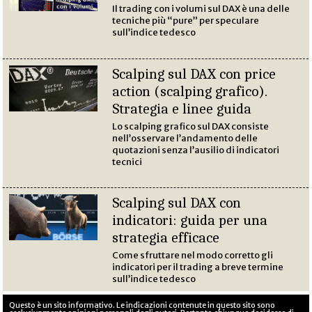
Il trading con i volumi sul DAX è una delle
tecniche più “pure” per speculare
sull’indice tedesco
Scalping sul DAX con price
action (scalping grafico).
Strategia e linee guida
Lo scalping grafico sul DAX consiste
nell’osservare l’andamento delle
quotazioni senza l’ausilio di indicatori
tecnici
Scalping sul DAX con
indicatori: guida per una
strategia efficace
Come sfruttare nel modo corretto gli
indicatori per il trading a breve termine
sull’indice tedesco
Questo è un sito informativo. Le indicazioni contenute in questo sito sono