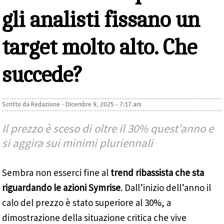
gli analisti fissano un
target molto alto. Che
succede?
Scritto da
Redazione
-
Dicembre 9, 2025 - 7:17 am
Il prezzo è sceso di oltre il 30% quest’anno e
si aggira sui minimi pluriennali
Sembra non esserci fine al
trend ribassista che sta
riguardando le azioni Symrise
. Dall’inizio dell’anno il
calo del prezzo è stato superiore al 30%, a
dimostrazione della situazione critica che vive