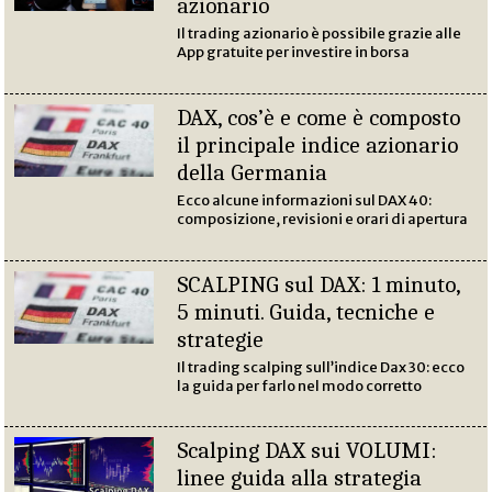
azionario
Il trading azionario è possibile grazie alle
App gratuite per investire in borsa
DAX, cos’è e come è composto
il principale indice azionario
della Germania
Ecco alcune informazioni sul DAX 40:
composizione, revisioni e orari di apertura
SCALPING sul DAX: 1 minuto,
5 minuti. Guida, tecniche e
strategie
Il trading scalping sull’indice Dax 30: ecco
la guida per farlo nel modo corretto
Scalping DAX sui VOLUMI:
linee guida alla strategia