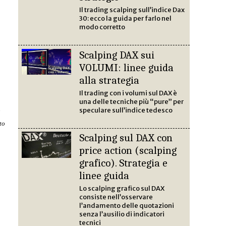
Il trading scalping sull’indice Dax
30: ecco la guida per farlo nel
modo corretto
Scalping DAX sui
VOLUMI: linee guida
alla strategia
Il trading con i volumi sul DAX è
una delle tecniche più “pure” per
speculare sull’indice tedesco
o
to
Scalping sul DAX con
price action (scalping
grafico). Strategia e
linee guida
Lo scalping grafico sul DAX
consiste nell’osservare
l’andamento delle quotazioni
senza l’ausilio di indicatori
tecnici