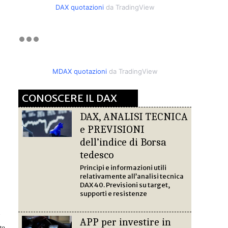
DAX quotazioni
da TradingView
MDAX quotazioni
da TradingView
CONOSCERE IL DAX
DAX, ANALISI TECNICA
e PREVISIONI
dell’indice di Borsa
tedesco
Principi e informazioni utili
relativamente all’analisi tecnica
DAX 40. Previsioni su target,
supporti e resistenze
o
APP per investire in
to