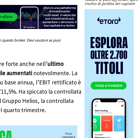
rischio di perdita del capitale
n questo broker. Devi vautare se puoi
re forte anche nell’
ultimo
tile aumentati
notevolmente. La
u base annua, l’EBIT rettificato è
11,5%. Ha spiccato la controllata
 Gruppo Helios, la controllata
l quarto trimestre.