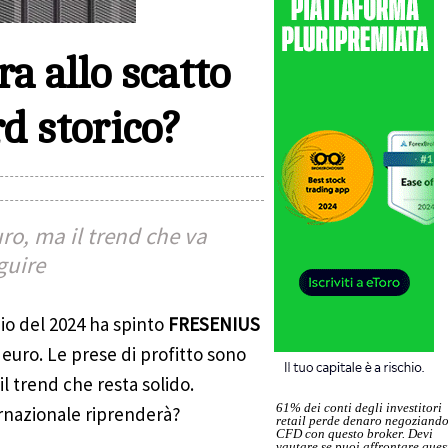
a allo scatto
d storico?
uro, ma il trend che va
guire
zio del 2024 ha spinto
FRESENIUS
 euro. Le prese di profitto sono
l trend che resta solido.
61% dei conti degli investitori
ernazionale riprenderà?
retail perde denaro negoziand
CFD con questo broker. Devi
vautare se puoi affrontare ques