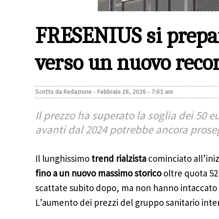
FRESENIUS si prepar
verso un nuovo recor
Scritto da
Redazione
-
Febbraio 26, 2026 - 7:01 am
Il prezzo ha superato la soglia dei 50 e
avanti dal 2024 potrebbe ancora prose
Il lunghissimo
trend rialzista
cominciato all’ini
fino a un nuovo massimo storico
oltre quota 52
scattate subito dopo, ma non hanno intaccato i
L’aumento dei prezzi del gruppo sanitario int