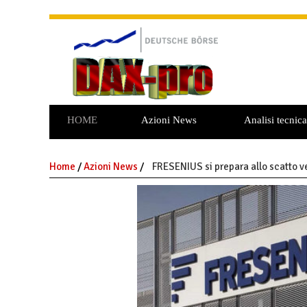
HOME
Azioni News
Analisi tecnica
Home
/
Azioni News
/
FRESENIUS si prepara allo scatto v