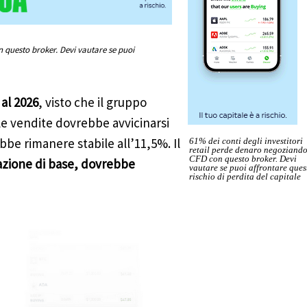
n questo broker. Devi vautare se puoi
al 2026
, visto che il gruppo
le vendite dovrebbe avvicinarsi
bbe rimanere stabile all’11,5%. Il
61% dei conti degli investitori
retail perde denaro negoziand
CFD con questo broker. Devi
 azione di base, dovrebbe
vautare se puoi affrontare ques
rischio di perdita del capitale