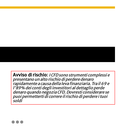
Avviso di rischio:
I CFD sono strumenti complessi e
presentano un alto rischio di perdere denaro
rapidamente a causa della leva finanziaria. Tra il 69 e
l'89% dei conti degli investitori al dettaglio perde
denaro quando negozia CFD. Dovresti considerare se
puoi permetterti di correre il rischio di perdere i tuoi
soldi