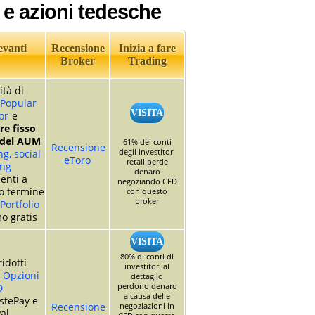
 e azioni tedesche
evanti
Recensione
Inizia a fare
Broker
Trading
ità di
Popular
VISITA
or
e
e fisso
 del AUM
61% dei conti
Recensione
degli investitori
g, social
eToro
retail perde
ing
denaro
enti a
negoziando CFD
o termine
con questo
broker
Portfolio
o gratis
VISITA
80% di conti di
idotti
investitori al
i
Opzioni
dettaglio
perdono denaro
D
a causa delle
stePay e
Recensione
negoziazioni in
al