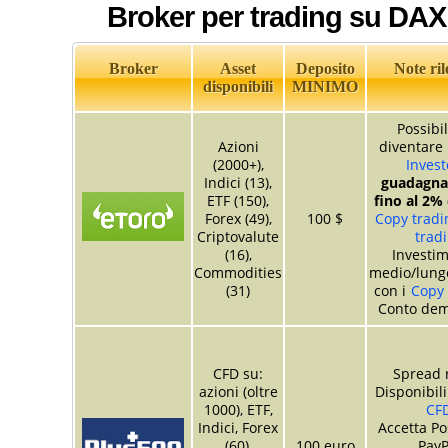
Broker per trading su DAX
Broker
Asset
Deposito
Note ril
disponibili
MINIMO
Possibil
Azioni
diventare
(2000+),
Invest
Indici (13),
guadagnar
ETF (150),
fino al 2%
Forex (49),
100 $
Copy tradin
Criptovalute
trad
(16),
Investim
Commodities
medio/lung
(31)
con i
Copy 
Conto dem
CFD su:
Spread r
azioni (oltre
Disponibil
1000), ETF,
CF
Indici, Forex
Accetta Po
(60),
100 euro
PayP