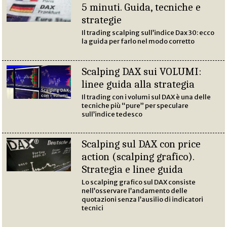
5 minuti. Guida, tecniche e
strategie
Il trading scalping sull’indice Dax 30: ecco
la guida per farlo nel modo corretto
Scalping DAX sui VOLUMI:
linee guida alla strategia
Il trading con i volumi sul DAX è una delle
tecniche più “pure” per speculare
sull’indice tedesco
Scalping sul DAX con price
action (scalping grafico).
Strategia e linee guida
Lo scalping grafico sul DAX consiste
nell’osservare l’andamento delle
quotazioni senza l’ausilio di indicatori
tecnici