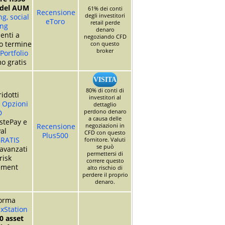
 del AUM
61% dei conti
Recensione
degli investitori
g, social
eToro
retail perde
ing
denaro
enti a
negoziando CFD
o termine
con questo
broker
Portfolio
o gratis
VISITA
80% di conti di
idotti
investitori al
i
Opzioni
dettaglio
perdono denaro
D
a causa delle
stePay e
Recensione
negoziazioni in
al
CFD con questo
Plus500
RATIS
fornitore. Valuti
se può
avanzati
permettersi di
 risk
correre questo
ement
alto rischio di
perdere il proprio
denaro.
forma
xStation
0 asset