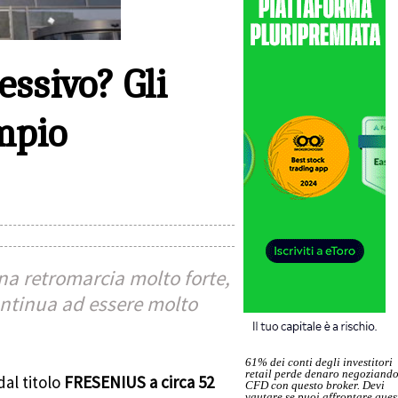
ssivo? Gli
mpio
na retromarcia molto forte,
continua ad essere molto
61% dei conti degli investitori
retail perde denaro negoziand
al titolo
FRESENIUS a circa 52
CFD con questo broker. Devi
vautare se puoi affrontare ques