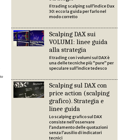
Il trading scalping sull’indice Dax
30: ecco la guida per farlo nel
modo corretto
Scalping DAX sui
VOLUMI: linee guida
alla strategia
Il trading con i volumi sul DAX è
una delle tecniche più “pure” per
speculare sull’indice tedesco
o
to
Scalping sul DAX con
price action (scalping
grafico). Strategia e
linee guida
Lo scalping grafico sul DAX
consiste nell’osservare
l’andamento delle quotazioni
senza l’ausilio di indicatori
tecnici