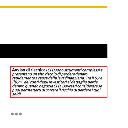
Avviso di rischio:
I CFD sono strumenti complessi e
presentano un alto rischio di perdere denaro
rapidamente a causa della leva finanziaria. Tra il 69 e
l'89% dei conti degli investitori al dettaglio perde
denaro quando negozia CFD. Dovresti considerare se
puoi permetterti di correre il rischio di perdere i tuoi
soldi