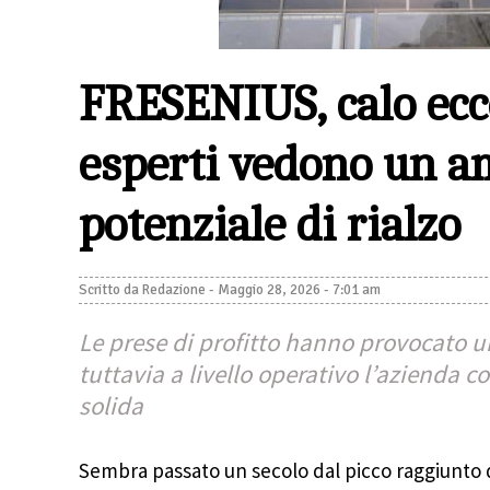
FRESENIUS, calo ecce
esperti vedono un a
potenziale di rialzo
Scritto da
Redazione
-
Maggio 28, 2026 - 7:01 am
Le prese di profitto hanno provocato u
tuttavia a livello operativo l’azienda 
solida
Sembra passato un secolo dal picco raggiunto d