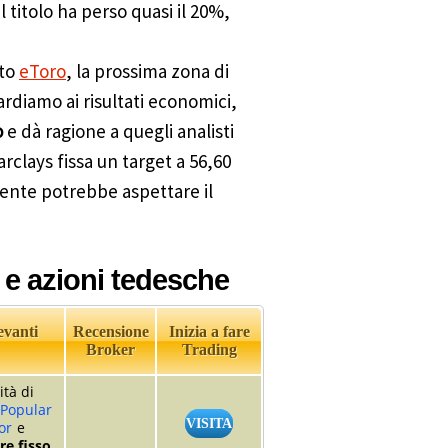
il titolo ha perso quasi il 20%,
nto
eToro
, la prossima zona di
ardiamo ai risultati economici,
o
e dà ragione a quegli analisti
clays fissa un target a 56,60
dente potrebbe aspettare il
 e azioni tedesche
evanti
Recensione
Inizia a fare
Broker
Trading
ità di
Popular
VISITA
or
e
e fisso