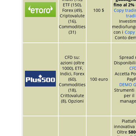
ETF (150),
fino al 2%
Forex (49),
100 $
Copy tradin
Criptovalute
trad
(16),
Investim
Commodities
medio/lung
(31)
con i
Copy 
Conto dem
CFD su:
Spread r
azioni (oltre
Disponibil
1000), ETF,
CF
Indici, Forex
Accetta Po
(60),
100 euro
PayP
Commodities
DEMO G
(18),
Strumenti 
Crittovalute
per il
(8), Opzioni
manag
Piatta
innovativa
Oltre
580