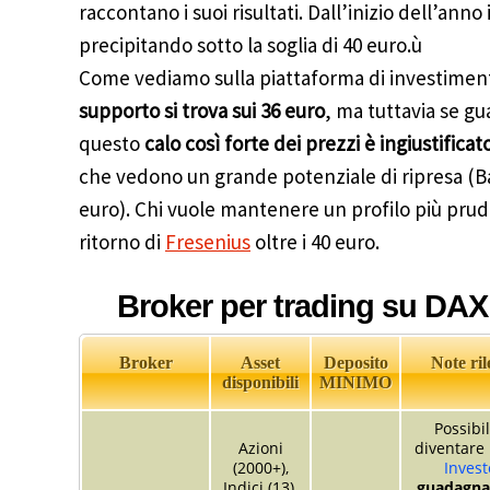
raccontano i suoi risultati. Dall’inizio dell’anno 
precipitando sotto la soglia di 40 euro.ù
Come vediamo sulla piattaforma di investime
supporto si trova sui 36 euro
, ma tuttavia se gu
questo
calo così forte dei prezzi è ingiustificat
che vedono un grande potenziale di ripresa (Bar
euro). Chi vuole mantenere un profilo più pru
ritorno di
Fresenius
oltre i 40 euro.
Broker per trading su DAX
Broker
Asset
Deposito
Note ril
disponibili
MINIMO
Possibil
Azioni
diventare
(2000+),
Invest
Indici (13),
guadagnar