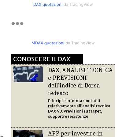
DAX quotazioni
da TradingView
MDAX quotazioni
da TradingView
CONOSCERE IL DAX
DAX, ANALISI TECNICA
e PREVISIONI
dell’indice di Borsa
tedesco
Principi e informazioni utili
relativamente all’analisi tecnica
DAX 40. Previsioni su target,
supporti e resistenze
o
APP per investire in
to