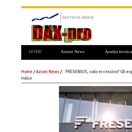
HOME
Azioni News
Analisi tecnica
Home
/
Azioni News
/
FRESENIUS, calo eccessivo? Gli esp
rialzo