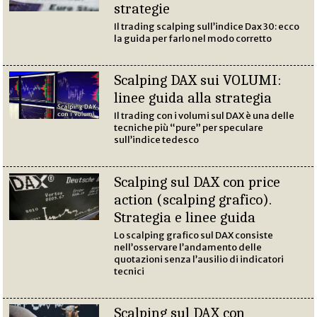
strategie
Il trading scalping sull’indice Dax 30: ecco
la guida per farlo nel modo corretto
Scalping DAX sui VOLUMI:
linee guida alla strategia
Il trading con i volumi sul DAX è una delle
tecniche più “pure” per speculare
sull’indice tedesco
Scalping sul DAX con price
action (scalping grafico).
Strategia e linee guida
Lo scalping grafico sul DAX consiste
nell’osservare l’andamento delle
quotazioni senza l’ausilio di indicatori
tecnici
Scalping sul DAX con