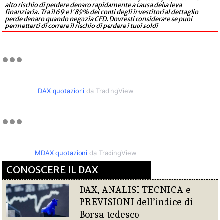
alto rischio di perdere denaro rapidamente a causa della leva
finanziaria. Tra il 69 e l'89% dei conti degli investitori al dettaglio
perde denaro quando negozia CFD. Dovresti considerare se puoi
permetterti di correre il rischio di perdere i tuoi soldi
DAX quotazioni
da TradingView
MDAX quotazioni
da TradingView
CONOSCERE IL DAX
DAX, ANALISI TECNICA e
PREVISIONI dell’indice di
Borsa tedesco