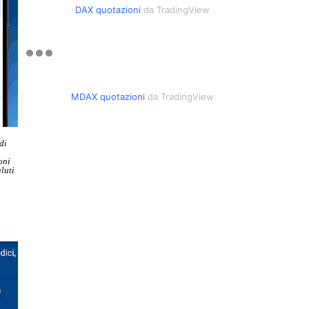
DAX quotazioni
da TradingView
MDAX quotazioni
da TradingView
di
oni
luti