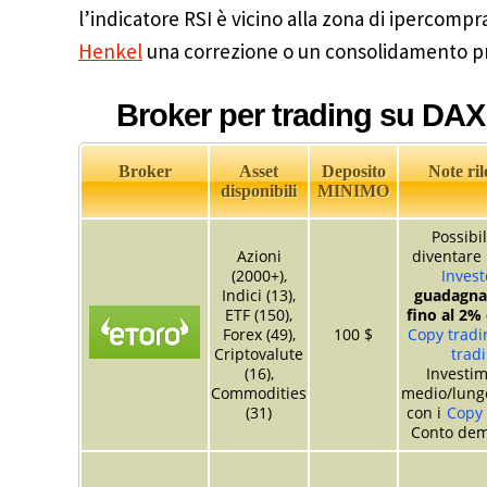
l’indicatore RSI è vicino alla zona di ipercompr
Henkel
una correzione o un consolidamento prim
Broker per trading su DAX
Broker
Asset
Deposito
Note ril
disponibili
MINIMO
Possibil
Azioni
diventare
(2000+),
Invest
Indici (13),
guadagnar
ETF (150),
fino al 2%
Forex (49),
100 $
Copy tradin
Criptovalute
trad
(16),
Investim
Commodities
medio/lung
(31)
con i
Copy 
Conto dem