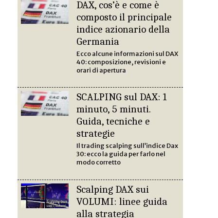
DAX, cos’è e come è
composto il principale
indice azionario della
Germania
Ecco alcune informazioni sul DAX
40: composizione, revisioni e
orari di apertura
SCALPING sul DAX: 1
minuto, 5 minuti.
Guida, tecniche e
strategie
Il trading scalping sull’indice Dax
30: ecco la guida per farlo nel
modo corretto
Scalping DAX sui
VOLUMI: linee guida
alla strategia