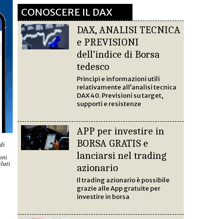
CONOSCERE IL DAX
DAX, ANALISI TECNICA
e PREVISIONI
dell’indice di Borsa
tedesco
Principi e informazioni utili
relativamente all’analisi tecnica
DAX 40. Previsioni su target,
supporti e resistenze
APP per investire in
BORSA GRATIS e
di
lanciarsi nel trading
oni
luti
azionario
Il trading azionario è possibile
grazie alle App gratuite per
investire in borsa