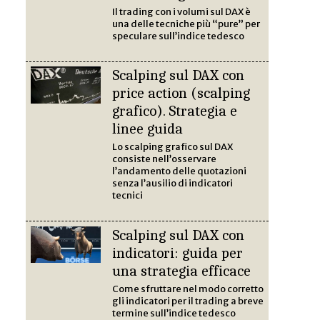
Il trading con i volumi sul DAX è
una delle tecniche più “pure” per
speculare sull’indice tedesco
Scalping sul DAX con
price action (scalping
grafico). Strategia e
linee guida
Lo scalping grafico sul DAX
consiste nell’osservare
l’andamento delle quotazioni
senza l’ausilio di indicatori
tecnici
Scalping sul DAX con
indicatori: guida per
una strategia efficace
Come sfruttare nel modo corretto
gli indicatori per il trading a breve
termine sull’indice tedesco