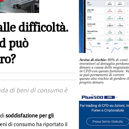
le difficoltà.
nd può
uro?
Avviso di rischio:
80% di conti 
investitori al dettaglio perdono
denaro a causa delle negoziazi
in CFD con questo fornitore. Va
se può permettersi di correre
questo alto rischio di perdere il
proprio denaro
enda di beni di consumo è
 di
soddisfazione per gli
 beni di consumo ha riportato il