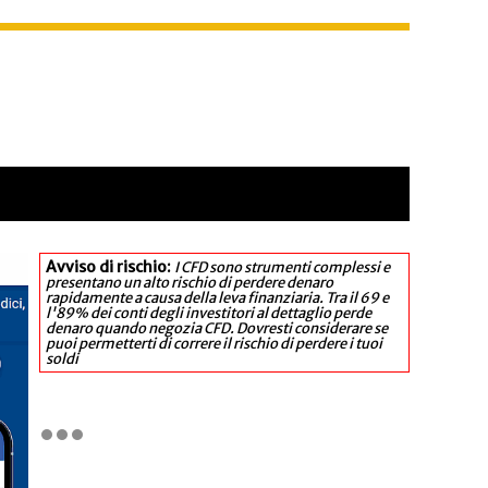
Avviso di rischio:
I CFD sono strumenti complessi e
presentano un alto rischio di perdere denaro
rapidamente a causa della leva finanziaria. Tra il 69 e
l'89% dei conti degli investitori al dettaglio perde
denaro quando negozia CFD. Dovresti considerare se
puoi permetterti di correre il rischio di perdere i tuoi
soldi