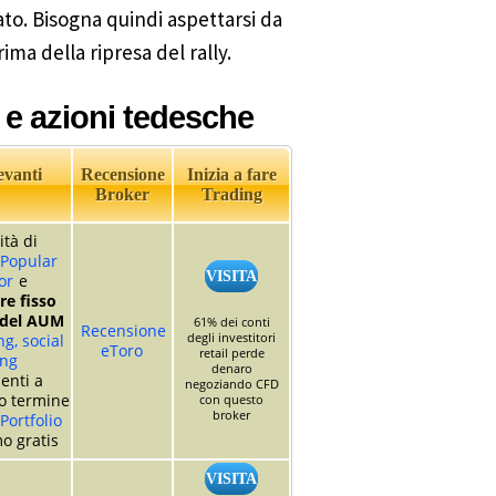
ato. Bisogna quindi aspettarsi da
a della ripresa del rally.
 e azioni tedesche
evanti
Recensione
Inizia a fare
Broker
Trading
ità di
Popular
VISITA
or
e
e fisso
 del AUM
61% dei conti
Recensione
degli investitori
g, social
eToro
retail perde
ing
denaro
enti a
negoziando CFD
o termine
con questo
broker
Portfolio
o gratis
VISITA