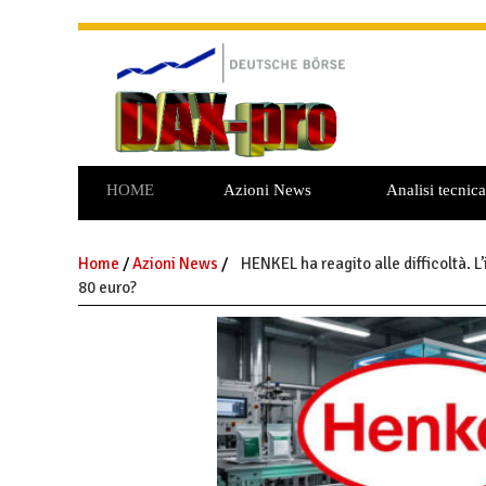
HOME
Azioni News
Analisi tecnica
Home
/
Azioni News
/
HENKEL ha reagito alle difficoltà. L
80 euro?