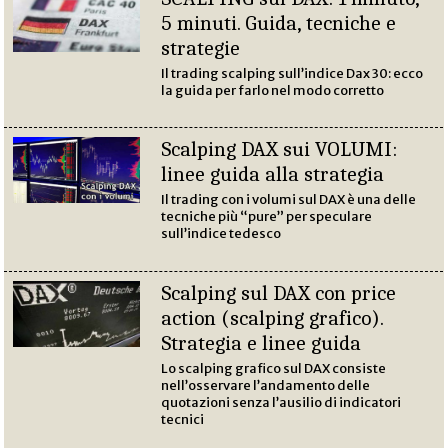
5 minuti. Guida, tecniche e
strategie
Il trading scalping sull’indice Dax 30: ecco
la guida per farlo nel modo corretto
Scalping DAX sui VOLUMI:
linee guida alla strategia
Il trading con i volumi sul DAX è una delle
tecniche più “pure” per speculare
sull’indice tedesco
Scalping sul DAX con price
action (scalping grafico).
Strategia e linee guida
Lo scalping grafico sul DAX consiste
nell’osservare l’andamento delle
quotazioni senza l’ausilio di indicatori
tecnici