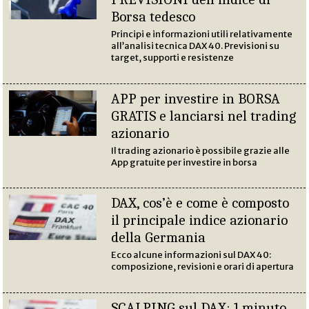
Borsa tedesco
Principi e informazioni utili relativamente
all’analisi tecnica DAX 40. Previsioni su
target, supporti e resistenze
APP per investire in BORSA
GRATIS e lanciarsi nel trading
azionario
Il trading azionario è possibile grazie alle
App gratuite per investire in borsa
DAX, cos’è e come è composto
il principale indice azionario
della Germania
Ecco alcune informazioni sul DAX 40:
composizione, revisioni e orari di apertura
SCALPING sul DAX: 1 minuto,