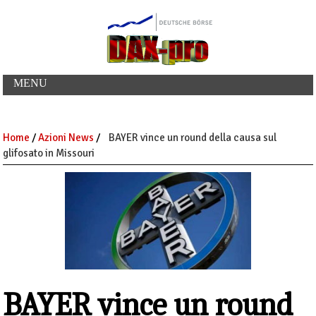
MENU
Home
/
Azioni News
/
BAYER vince un round della causa sul
glifosato in Missouri
BAYER vince un round