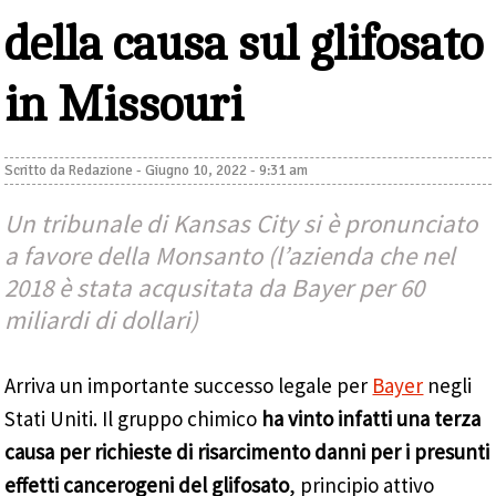
della causa sul glifosato
in Missouri
Scritto da
Redazione
-
Giugno 10, 2022 - 9:31 am
Un tribunale di Kansas City si è pronunciato
a favore della Monsanto (l’azienda che nel
2018 è stata acqusitata da Bayer per 60
miliardi di dollari)
Arriva un importante successo legale per
Bayer
negli
Stati Uniti. Il gruppo chimico
ha vinto infatti una terza
causa per richieste di risarcimento danni per i presunti
effetti cancerogeni del glifosato
, principio attivo