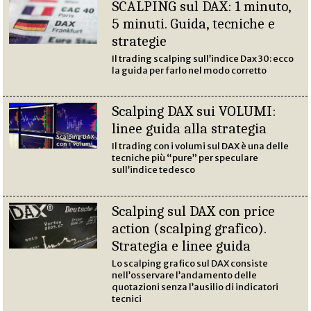
SCALPING sul DAX: 1 minuto,
5 minuti. Guida, tecniche e
strategie
Il trading scalping sull’indice Dax 30: ecco
la guida per farlo nel modo corretto
Scalping DAX sui VOLUMI:
linee guida alla strategia
Il trading con i volumi sul DAX è una delle
tecniche più “pure” per speculare
sull’indice tedesco
Scalping sul DAX con price
action (scalping grafico).
Strategia e linee guida
Lo scalping grafico sul DAX consiste
nell’osservare l’andamento delle
quotazioni senza l’ausilio di indicatori
tecnici