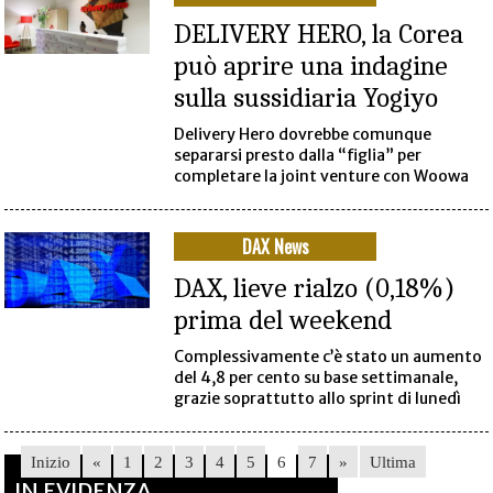
DELIVERY HERO, la Corea
può aprire una indagine
sulla sussidiaria Yogiyo
Delivery Hero dovrebbe comunque
separarsi presto dalla “figlia” per
completare la joint venture con Woowa
DAX News
DAX, lieve rialzo (0,18%)
prima del weekend
Complessivamente c’è stato un aumento
del 4,8 per cento su base settimanale,
grazie soprattutto allo sprint di lunedì
Inizio
«
1
2
3
4
5
6
7
»
Ultima
IN EVIDENZA