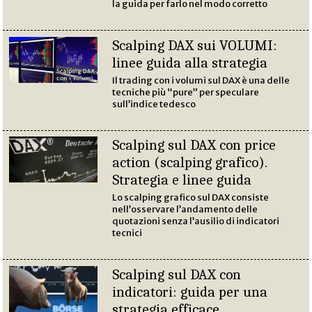
la guida per farlo nel modo corretto
Scalping DAX sui VOLUMI:
linee guida alla strategia
Il trading con i volumi sul DAX è una delle
tecniche più “pure” per speculare
sull’indice tedesco
Scalping sul DAX con price
action (scalping grafico).
Strategia e linee guida
Lo scalping grafico sul DAX consiste
nell’osservare l’andamento delle
quotazioni senza l’ausilio di indicatori
tecnici
Scalping sul DAX con
indicatori: guida per una
strategia efficace