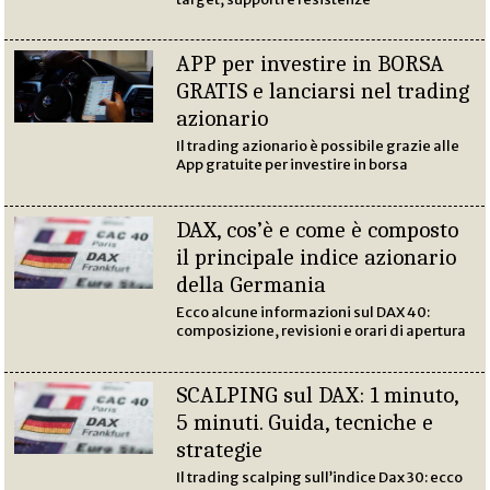
APP per investire in BORSA
GRATIS e lanciarsi nel trading
azionario
Il trading azionario è possibile grazie alle
App gratuite per investire in borsa
DAX, cos’è e come è composto
il principale indice azionario
della Germania
Ecco alcune informazioni sul DAX 40:
composizione, revisioni e orari di apertura
SCALPING sul DAX: 1 minuto,
5 minuti. Guida, tecniche e
strategie
Il trading scalping sull’indice Dax 30: ecco