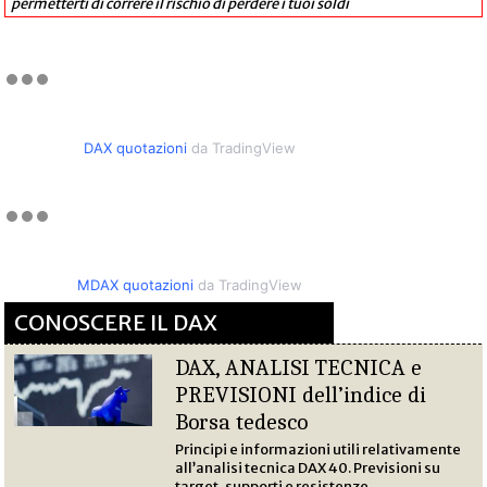
permetterti di correre il rischio di perdere i tuoi soldi
DAX quotazioni
da TradingView
MDAX quotazioni
da TradingView
CONOSCERE IL DAX
DAX, ANALISI TECNICA e
PREVISIONI dell’indice di
Borsa tedesco
Principi e informazioni utili relativamente
all’analisi tecnica DAX 40. Previsioni su
target, supporti e resistenze