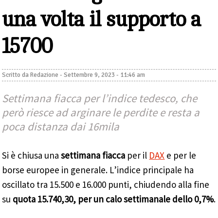
una volta il supporto a
15700
Scritto da
Redazione
-
Settembre 9, 2023 - 11:46 am
Settimana fiacca per l’indice tedesco, che
però riesce ad arginare le perdite e resta a
poca distanza dai 16mila
Si è chiusa una
settimana fiacca
per il
DAX
e per le
borse europee in generale. L’indice principale ha
oscillato tra 15.500 e 16.000 punti, chiudendo alla fine
su
quota 15.740,30, per un calo settimanale dello 0,7%
.