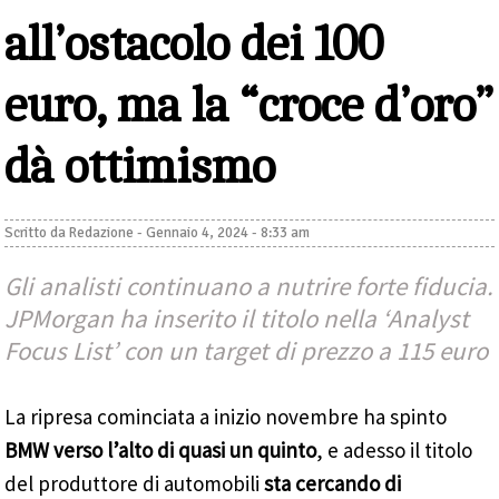
all’ostacolo dei 100
euro, ma la “croce d’oro”
dà ottimismo
Scritto da
Redazione
-
Gennaio 4, 2024 - 8:33 am
Gli analisti continuano a nutrire forte fiducia.
JPMorgan ha inserito il titolo nella ‘Analyst
Focus List’ con un target di prezzo a 115 euro
La ripresa cominciata a inizio novembre ha spinto
BMW verso l’alto di quasi un quinto
, e adesso il titolo
del produttore di automobili
sta cercando di