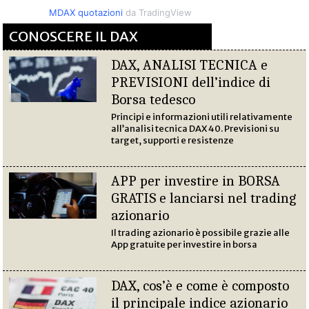
MDAX quotazioni
da TradingView
CONOSCERE IL DAX
DAX, ANALISI TECNICA e
PREVISIONI dell’indice di
Borsa tedesco
Principi e informazioni utili relativamente
all’analisi tecnica DAX 40. Previsioni su
target, supporti e resistenze
APP per investire in BORSA
GRATIS e lanciarsi nel trading
azionario
Il trading azionario è possibile grazie alle
App gratuite per investire in borsa
DAX, cos’è e come è composto
il principale indice azionario