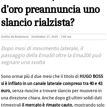
d’oro preannuncia uno
slancio rialzista?
Scritto da
Redazione
-
Settembre 17, 2025 - 7:00 am
Dopo mesi di movimento laterale, il
passaggio della Ema50 oltre la Ema200 può
segnare una svolta
Sono ormai più d due mesi che il titolo di
HUGO BOSS
si è infilato in un canale laterale compreso tra 40 e 43
euro
, senza riuscire a trovare slancio per muoversi in
una direzione chiara. Anche dopo gli ultimi solidi dati
trimestrali
il mercato è rimasto cauto
, mostrando solo