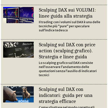
Scalping DAX sui VOLUMI:
linee guida alla strategia
Il trading con i volumi sul DAX è una delle
tecniche più “pure” per speculare
sull’indice tedesco
Scalping sul DAX con price
action (scalping grafico).
Strategia e linee guida
Lo scalping grafico sul DAX consiste
nell’osservare l’andamento delle
quotazioni senza l’ausilio di indicatori
tecnici
Scalping sul DAX con
indicatori: guida per una
strategia efficace
Come sfruttare nel modo corretto gli