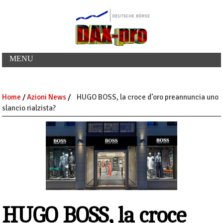
MENU
Home
/
Azioni News
/
HUGO BOSS, la croce d’oro preannuncia uno
slancio rialzista?
HUGO BOSS, la croce