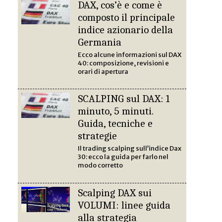
DAX, cos’è e come è
composto il principale
indice azionario della
Germania
Ecco alcune informazioni sul DAX
40: composizione, revisioni e
orari di apertura
SCALPING sul DAX: 1
minuto, 5 minuti.
Guida, tecniche e
strategie
Il trading scalping sull’indice Dax
30: ecco la guida per farlo nel
modo corretto
Scalping DAX sui
VOLUMI: linee guida
alla strategia