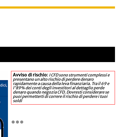
Avviso di rischio:
I CFD sono strumenti complessi e
presentano un alto rischio di perdere denaro
rapidamente a causa della leva finanziaria. Tra il 69 e
l'89% dei conti degli investitori al dettaglio perde
denaro quando negozia CFD. Dovresti considerare se
puoi permetterti di correre il rischio di perdere i tuoi
soldi