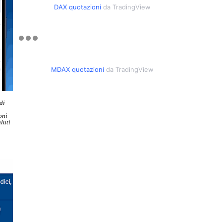
DAX quotazioni
da TradingView
MDAX quotazioni
da TradingView
di
oni
luti