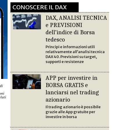
CONOSCERE IL DAX
DAX, ANALISI TECNICA
e PREVISIONI
dell’indice di Borsa
tedesco
Principi e informazioni utili
relativamente all’analisi tecnica
DAX 40. Previsioni su target,
supporti e resistenze
APP per investire in
BORSA GRATIS e
di
lanciarsi nel trading
oni
luti
azionario
Il trading azionario è possibile
grazie alle App gratuite per
investire in borsa