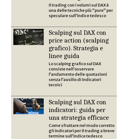
Il trading con i volumi sul DAX è
una delle tecniche più “pure” per
speculare sull’indice tedesco
Scalping sul DAX con
price action (scalping
grafico). Strategia e
linee guida
Lo scalping grafico sul DAX
consiste nell’osservare
l’andamento delle quotazioni
senza l’ausilio di indicatori
tecnici
Scalping sul DAX con
indicatori: guida per
una strategia efficace
Come sfruttare nel modo corretto
gli indicatori per il trading a breve
termine sull’indice tedesco