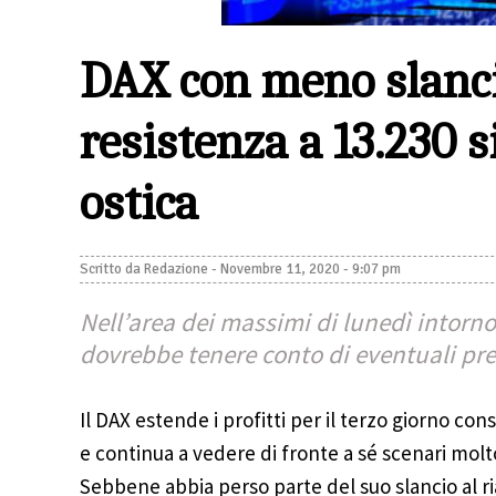
DAX con meno slanci
resistenza a 13.230 s
ostica
Scritto da
Redazione
-
Novembre 11, 2020 - 9:07 pm
Nell’area dei massimi di lunedì intorno 
dovrebbe tenere conto di eventuali pres
Il DAX estende i profitti per il terzo giorno con
e continua a vedere di fronte a sé scenari molt
Sebbene abbia perso parte del suo slancio al ria