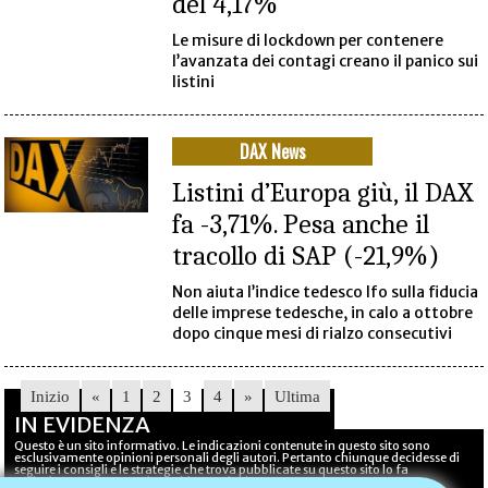
del 4,17%
Le misure di lockdown per contenere
l’avanzata dei contagi creano il panico sui
listini
DAX News
Listini d’Europa giù, il DAX
fa -3,71%. Pesa anche il
tracollo di SAP (-21,9%)
Non aiuta l’indice tedesco Ifo sulla fiducia
delle imprese tedesche, in calo a ottobre
dopo cinque mesi di rialzo consecutivi
Inizio
«
1
2
3
4
»
Ultima
IN EVIDENZA
Questo è un sito informativo. Le indicazioni contenute in questo sito sono
esclusivamente opinioni personali degli autori. Pertanto chiunque decidesse di
seguire i consigli e le strategie che trova pubblicate su questo sito lo fa
esclusivamente a proprio rischio e pericolo.