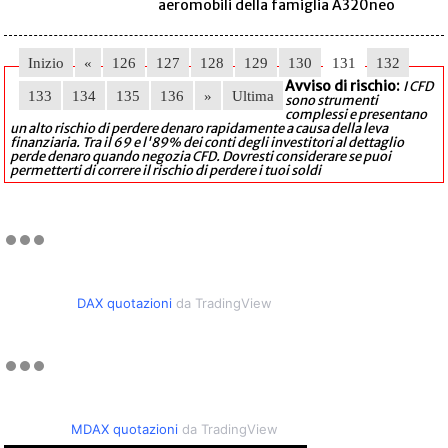
aeromobili della famiglia A320neo
Inizio
«
126
127
128
129
130
131
132
Avviso di rischio:
I CFD
133
134
135
136
»
Ultima
sono strumenti
complessi e presentano
un alto rischio di perdere denaro rapidamente a causa della leva
finanziaria. Tra il 69 e l'89% dei conti degli investitori al dettaglio
perde denaro quando negozia CFD. Dovresti considerare se puoi
permetterti di correre il rischio di perdere i tuoi soldi
DAX quotazioni
da TradingView
MDAX quotazioni
da TradingView