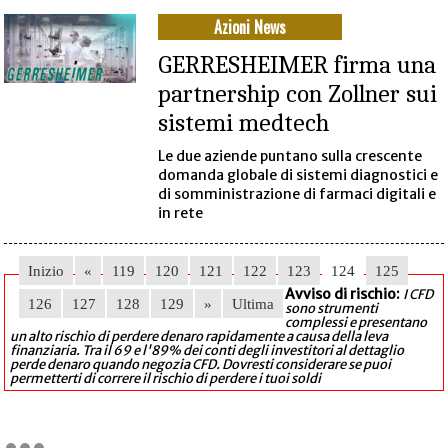
Azioni News
GERRESHEIMER firma una
partnership con Zollner sui
sistemi medtech
Le due aziende puntano sulla crescente
domanda globale di sistemi diagnostici e
di somministrazione di farmaci digitali e
in rete
Inizio
«
119
120
121
122
123
124
125
Avviso di rischio:
I CFD
126
127
128
129
»
Ultima
sono strumenti
complessi e presentano
un alto rischio di perdere denaro rapidamente a causa della leva
finanziaria. Tra il 69 e l'89% dei conti degli investitori al dettaglio
perde denaro quando negozia CFD. Dovresti considerare se puoi
permetterti di correre il rischio di perdere i tuoi soldi