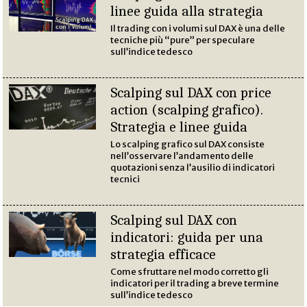
linee guida alla strategia
Il trading con i volumi sul DAX è una delle
tecniche più “pure” per speculare
sull’indice tedesco
Scalping sul DAX con price
action (scalping grafico).
Strategia e linee guida
Lo scalping grafico sul DAX consiste
nell’osservare l’andamento delle
quotazioni senza l’ausilio di indicatori
tecnici
Scalping sul DAX con
indicatori: guida per una
strategia efficace
Come sfruttare nel modo corretto gli
indicatori per il trading a breve termine
sull’indice tedesco